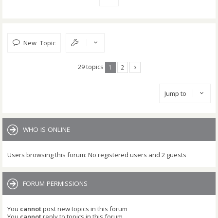
New Topic
29 topics
1
2
Jump to
WHO IS ONLINE
Users browsing this forum: No registered users and 2 guests
FORUM PERMISSIONS
You
cannot
post new topics in this forum
You
cannot
reply to topics in this forum