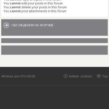
You
cannot
edit your posts in this forum
You
cannot
delete your posts in this forum
You
cannot
post attachments in this forum
ОБСУЖДЕНИЯ НА ФОРУМЕ
All times are
UTC+03:00
Delete cookies
Top