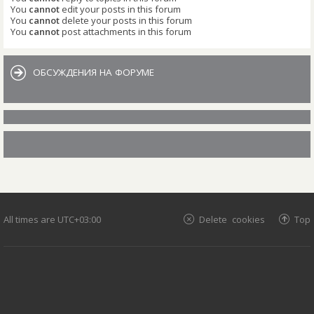
You
cannot
edit your posts in this forum
You
cannot
delete your posts in this forum
You
cannot
post attachments in this forum
ОБСУЖДЕНИЯ НА ФОРУМЕ
All times are
UTC+03:00
Delete cookies
Top