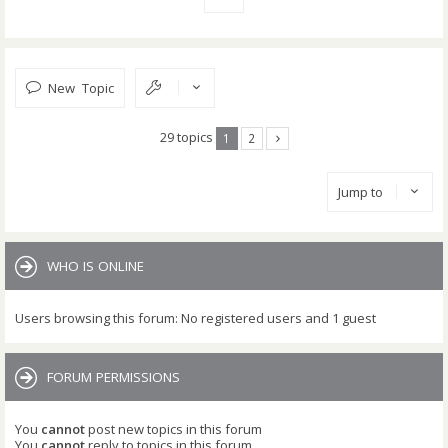
New Topic
29 topics
1
2
Jump to
WHO IS ONLINE
Users browsing this forum: No registered users and 1 guest
FORUM PERMISSIONS
You
cannot
post new topics in this forum
You
cannot
reply to topics in this forum