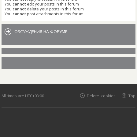
You
cannot
edit your posts in this forum
You
cannot
delete your posts in this forum
You
cannot
post attachments in this forum
ОБСУЖДЕНИЯ НА ФОРУМЕ
All times are
UTC+03:00
Delete cookies
Top