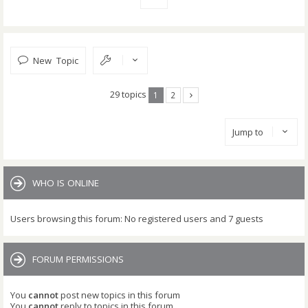
New Topic
29 topics
1
2
Jump to
WHO IS ONLINE
Users browsing this forum: No registered users and 7 guests
FORUM PERMISSIONS
You
cannot
post new topics in this forum
You
cannot
reply to topics in this forum