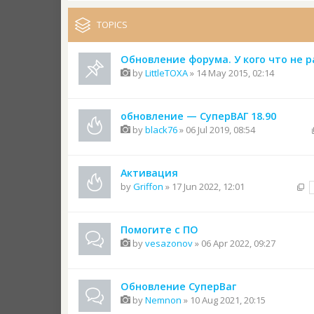
TOPICS
Обновление форума. У кого что не 
by
LittleTOXA
» 14 May 2015, 02:14
обновление — СуперВАГ 18.90
by
black76
» 06 Jul 2019, 08:54
Активация
by
Griffon
» 17 Jun 2022, 12:01
Помогите с ПО
by
vesazonov
» 06 Apr 2022, 09:27
Обновление СуперВаг
by
Nemnon
» 10 Aug 2021, 20:15