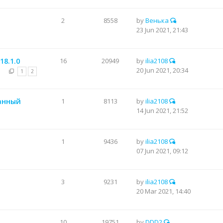
2
8558
by
Венька
23 Jun 2021, 21:43
18.1.0
16
20949
by
ilia2108
20 Jun 2021, 20:34
1
2
анный
1
8113
by
ilia2108
14 Jun 2021, 21:52
1
9436
by
ilia2108
07 Jun 2021, 09:12
3
9231
by
ilia2108
20 Mar 2021, 14:40
10
19751
by
DDD2