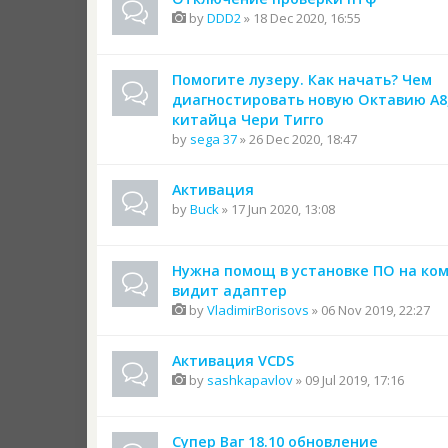
by
DDD2
» 18 Dec 2020, 16:55
Помогите лузеру. Как начать? Чем
диагностировать новую Октавию А8,
китайца Чери Тигго
by
sega 37
» 26 Dec 2020, 18:47
Активация
by
Buck
» 17 Jun 2020, 13:08
Нужна помощ в установке ПО на ком
видит адаптер
by
VladimirBorisovs
» 06 Nov 2019, 22:27
Активация VCDS
by
sashkapavlov
» 09 Jul 2019, 17:16
Супер Ваг 18.10 обновление