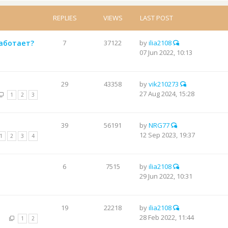
REPLIES
VIEWS
LAST POST
работает?
7
37122
by
ilia2108
07 Jun 2022, 10:13
29
43358
by
vik210273
27 Aug 2024, 15:28
1
2
3
39
56191
by
NRG77
12 Sep 2023, 19:37
1
2
3
4
6
7515
by
ilia2108
29 Jun 2022, 10:31
19
22218
by
ilia2108
28 Feb 2022, 11:44
1
2