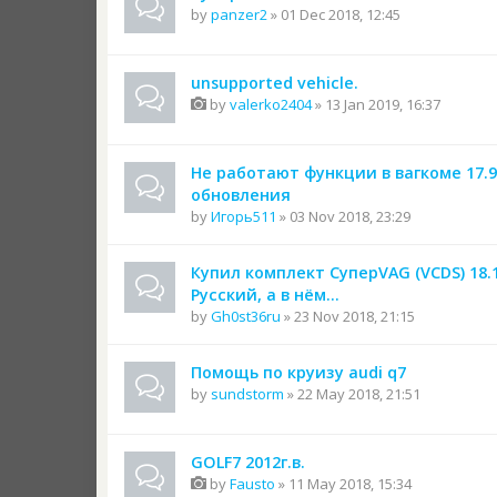
by
panzer2
» 01 Dec 2018, 12:45
unsupported vehicle.
by
valerko2404
» 13 Jan 2019, 16:37
Не работают функции в вагкоме 17.9
обновления
by
Игорь511
» 03 Nov 2018, 23:29
Купил комплект СуперVAG (VCDS) 18.
Русский, а в нём...
by
Gh0st36ru
» 23 Nov 2018, 21:15
Помощь по круизу audi q7
by
sundstorm
» 22 May 2018, 21:51
GOLF7 2012г.в.
by
Fausto
» 11 May 2018, 15:34