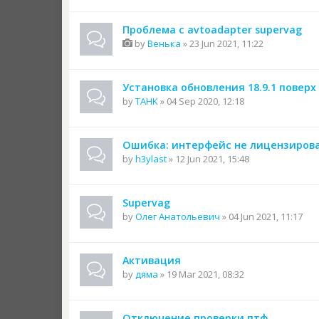
Проблема с avtoadapter supervag
by
Венька
» 23 Jun 2021, 11:22
Установка обновления 18.9.1 поверх 
by
TAHK
» 04 Sep 2020, 12:18
Ошибка: интерфейс не лицензиров
by
h3ylast
» 12 Jun 2021, 15:48
Supervag
by
Олег Анатольевич
» 04 Jun 2021, 11:17
Активация
by
дяма
» 19 Mar 2021, 08:32
Отключение проверки птф