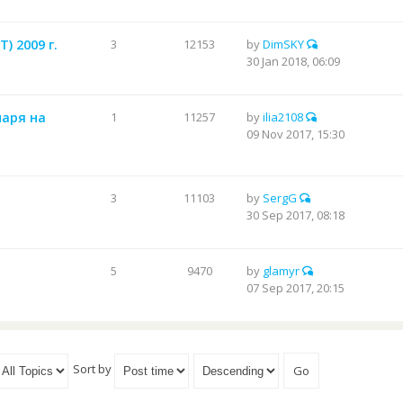
) 2009 г.
3
12153
by
DimSKY
30 Jan 2018, 06:09
наря на
1
11257
by
ilia2108
09 Nov 2017, 15:30
3
11103
by
SergG
30 Sep 2017, 08:18
5
9470
by
glamyr
07 Sep 2017, 20:15
Sort by