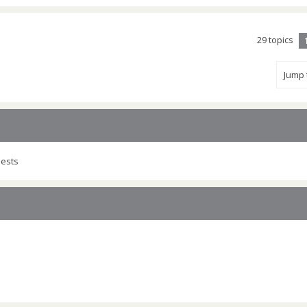
29 topics
Jump
uests