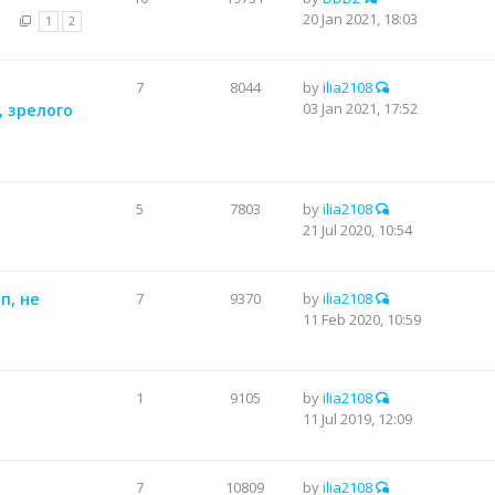
20 Jan 2021, 18:03
1
2
7
8044
by
ilia2108
03 Jan 2021, 17:52
 зрелого
5
7803
by
ilia2108
21 Jul 2020, 10:54
п, не
7
9370
by
ilia2108
11 Feb 2020, 10:59
1
9105
by
ilia2108
11 Jul 2019, 12:09
7
10809
by
ilia2108