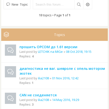
New Topic
18 topics • Page
1
of
1
Topics
прошить OPCOM до 1.61 версии
Last post by
LETCHIK na MIGe
«
08 Oct 2018, 19:15
Replies:
4
диагностика не ваг. шевроле с опель мотором
экотек
Last post by
ilia2108
«
01 Nov 2016, 12:42
Replies:
1
CAN не соеденяется
Last post by
ilia2108
«
14 May 2016, 19:29
Replies:
3