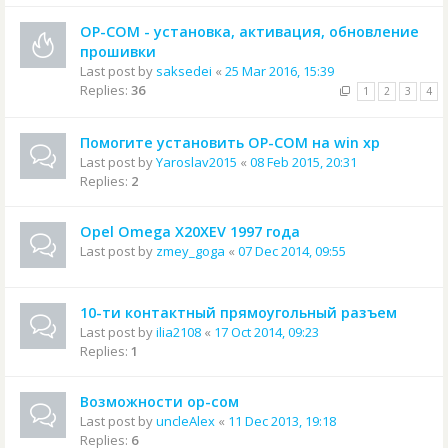
OP-COM - установка, активация, обновление
прошивки
Last post by
saksedei
«
25 Mar 2016, 15:39
Replies:
36
1
2
3
4
Помогите установить OP-COM на win xp
Last post by
Yaroslav2015
«
08 Feb 2015, 20:31
Replies:
2
Opel Omega X20XEV 1997 года
Last post by
zmey_goga
«
07 Dec 2014, 09:55
10-ти контактный прямоугольный разъем
Last post by
ilia2108
«
17 Oct 2014, 09:23
Replies:
1
Возможности ор-сом
Last post by
uncleAlex
«
11 Dec 2013, 19:18
Replies:
6