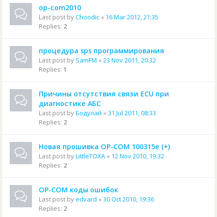
op-com2010
Last post by
Choodic
«
16 Mar 2012, 21:35
Replies:
2
процедура sps программирования
Last post by
SamFM
«
23 Nov 2011, 20:32
Replies:
1
Причины отсутствия связи ECU при
диагностике АБС
Last post by
Бодулай
«
31 Jul 2011, 08:33
Replies:
2
Новая прошивка OP-COM 100315e (+)
Last post by
LittleTOXA
«
12 Nov 2010, 19:32
Replies:
2
OP-COM коды ошибок
Last post by
edvard
«
30 Oct 2010, 19:36
Replies:
2