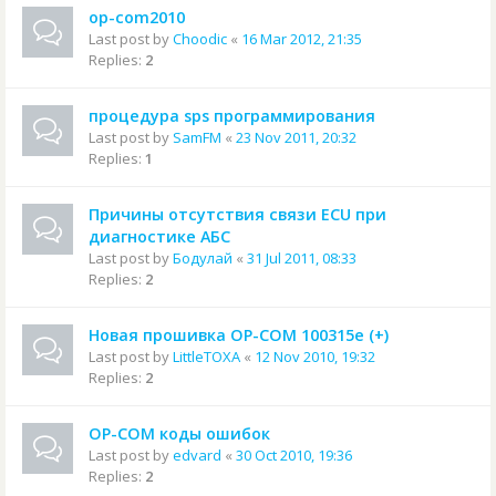
op-com2010
Last post by
Choodic
«
16 Mar 2012, 21:35
Replies:
2
процедура sps программирования
Last post by
SamFM
«
23 Nov 2011, 20:32
Replies:
1
Причины отсутствия связи ECU при
диагностике АБС
Last post by
Бодулай
«
31 Jul 2011, 08:33
Replies:
2
Новая прошивка OP-COM 100315e (+)
Last post by
LittleTOXA
«
12 Nov 2010, 19:32
Replies:
2
OP-COM коды ошибок
Last post by
edvard
«
30 Oct 2010, 19:36
Replies:
2