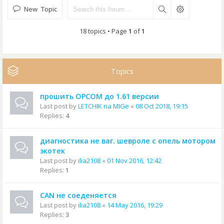
New Topic
18 topics • Page
1
of
1
Topics
прошить OPCOM до 1.61 версии
Last post by
LETCHIK na MIGe
«
08 Oct 2018, 19:15
Replies:
4
диагностика не ваг. шевроле с опель мотором
экотек
Last post by
ilia2108
«
01 Nov 2016, 12:42
Replies:
1
CAN не соеденяется
Last post by
ilia2108
«
14 May 2016, 19:29
Replies:
3