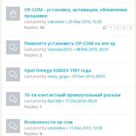
OP-COM - установка, активация, обновление
прошивки
Last post by
saksedei
«
25 Mar 2016, 15:39
Replies:
36
1
2
3
4
Помогите установить OP-COM на win xp
Last post by
Yaroslav2015
«
08 Feb 2015, 20:31
Replies:
2
Opel Omega X20XEV 1997 года
Last post by
zmey_goga
«
07 Dec 2014, 09:55
10-ти контактный прямоугольный разъем
Last post by
ilia2108
«
17 Oct 2014, 09:23
Replies:
1
Возможности ор-сом
Last post by
uncleAlex
«
11 Dec 2013, 19:18
Replies:
6