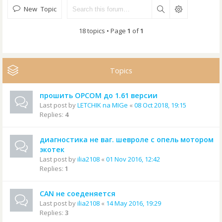
New Topic
18 topics • Page
1
of
1
Topics
прошить OPCOM до 1.61 версии
Last post by
LETCHIK na MIGe
«
08 Oct 2018, 19:15
Replies:
4
диагностика не ваг. шевроле с опель мотором
экотек
Last post by
ilia2108
«
01 Nov 2016, 12:42
Replies:
1
CAN не соеденяется
Last post by
ilia2108
«
14 May 2016, 19:29
Replies:
3