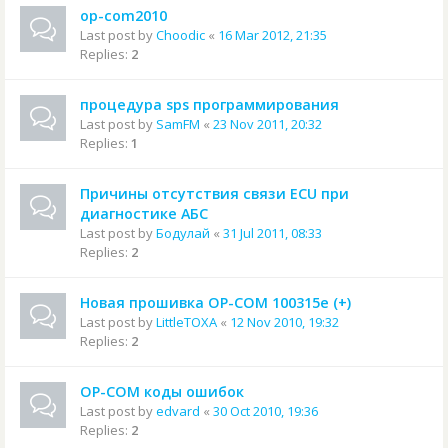
op-com2010
Last post by
Choodic
«
16 Mar 2012, 21:35
Replies:
2
процедура sps программирования
Last post by
SamFM
«
23 Nov 2011, 20:32
Replies:
1
Причины отсутствия связи ECU при
диагностике АБС
Last post by
Бодулай
«
31 Jul 2011, 08:33
Replies:
2
Новая прошивка OP-COM 100315e (+)
Last post by
LittleTOXA
«
12 Nov 2010, 19:32
Replies:
2
OP-COM коды ошибок
Last post by
edvard
«
30 Oct 2010, 19:36
Replies:
2