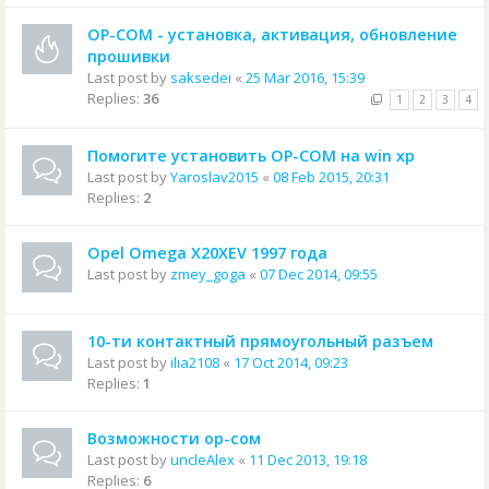
OP-COM - установка, активация, обновление
прошивки
Last post by
saksedei
«
25 Mar 2016, 15:39
Replies:
36
1
2
3
4
Помогите установить OP-COM на win xp
Last post by
Yaroslav2015
«
08 Feb 2015, 20:31
Replies:
2
Opel Omega X20XEV 1997 года
Last post by
zmey_goga
«
07 Dec 2014, 09:55
10-ти контактный прямоугольный разъем
Last post by
ilia2108
«
17 Oct 2014, 09:23
Replies:
1
Возможности ор-сом
Last post by
uncleAlex
«
11 Dec 2013, 19:18
Replies:
6