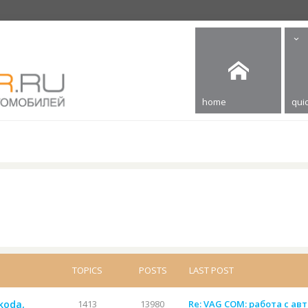
home
quic
TOPICS
POSTS
LAST POST
koda,
1413
13980
Re: VAG COM: работа с ав