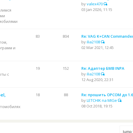
by
valex470
03 Jan 2026, 11:15
елимся
ями
мобилями
83
804
Re: VAG K+CAN Commander 
by
ilia2108
том,
02 Mar 2021, 12:45
грамм и
19
152
Re: Адаптер БМВ INPA
by
ilia2108
оты с
12 Aug 2020, 22:31
el,
18
88
Re: прошить OPCOM до 1.
by
LETCHIK na MIGe
08 Oct 2018, 19:15
втомобилях
Jump