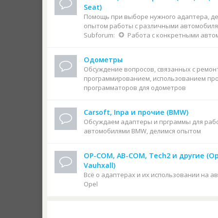
Seat)
Помощь при выборе нужного адаптера, д
опытом работы с различными автомобил
Subforum:
Работа с конкретными авто
Одометры
Обсуждение вопросов, связанных с ремон
программированием, использованием про
программаторов для одометров
Carsoft, Inpa и прочие (BMW)
Обсуждаем адаптеры и прграммы для раб
автомобилями BMW, делимся опытом
OP-COM, AB-COM, Tech2 и другие (Op
Vauhxall)
Всё о адаптерах и их использовании на а
Opel