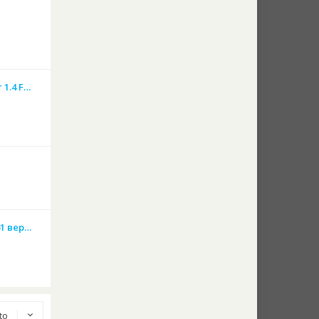
1.4 F…
61 вер…
 to